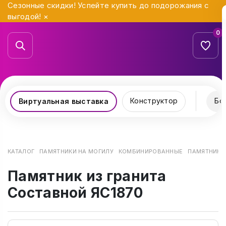
Сезонные скидки! Успейте купить до подорожания с
выгодой!
×
0
Конструктор
Бо
Виртуальная выставка
КАТАЛОГ
ПАМЯТНИКИ НА МОГИЛУ
КОМБИНИРОВАННЫЕ
ПАМЯТНИК И
Памятник из гранита
Составной ЯС1870