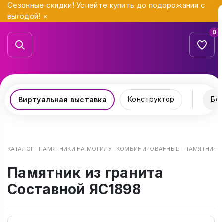
Сезонные скидки! Успейте купить до подорожания с
выгодой!
×
0
Конструктор
Бо
Виртуальная выставка
КАТАЛОГ
ПАМЯТНИКИ НА МОГИЛУ
КОМБИНИРОВАННЫЕ
ПАМЯТНИК И
Памятник из гранита
Составной ЯС1898