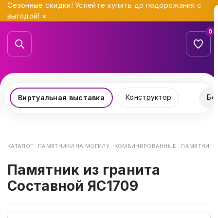
Сезонные скидки! Успейте купить до подорожания с
выгодой!
×
0
Конструктор
Бо
Виртуальная выставка
КАТАЛОГ
ПАМЯТНИКИ НА МОГИЛУ
КОМБИНИРОВАННЫЕ
ПАМЯТНИК И
Памятник из гранита
Составной ЯС1709