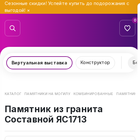
Сезонные скидки! Успейте купить до подорожания с
выгодой!
×
0
Конструктор
Бо
Виртуальная выставка
КАТАЛОГ
ПАМЯТНИКИ НА МОГИЛУ
КОМБИНИРОВАННЫЕ
ПАМЯТНИК И
Памятник из гранита
Составной ЯС1713