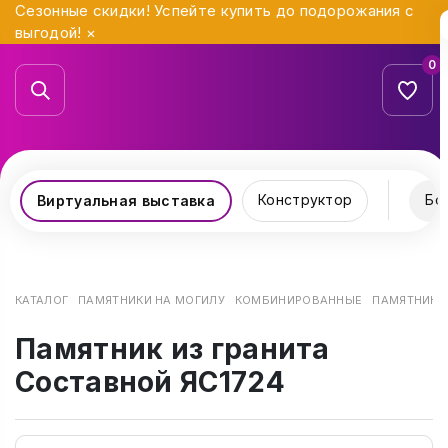
Сезонные скидки! Успейте купить до подорожания с
выгодой!
×
0
Конструктор
Бо
Виртуальная выставка
КАТАЛОГ
ПАМЯТНИКИ НА МОГИЛУ
КОМБИНИРОВАННЫЕ
ПАМЯТНИК И
Памятник из гранита
Составной ЯС1724