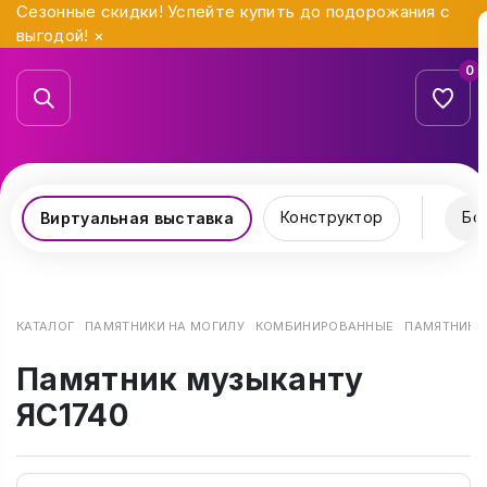
Сезонные скидки! Успейте купить до подорожания с
выгодой!
×
0
Конструктор
Бо
Виртуальная выставка
КАТАЛОГ
ПАМЯТНИКИ НА МОГИЛУ
КОМБИНИРОВАННЫЕ
ПАМЯТНИК М
Памятник музыканту
ЯС1740