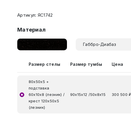
Артикул: ЯС1742
Материал
Габбро-Диабаз
Размер стелы
Размер тумбы
Цена
80х50х5 +
подставка
60х10х8 (лезник) /
90х15х12 /50х8х15
300 500 
крест 120х50х5
(лезник)