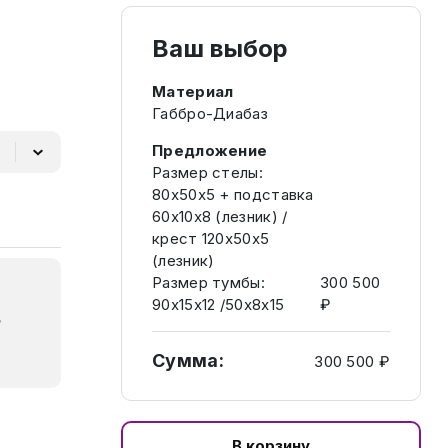
Ваш выбор
Материал
Габбро-Диабаз
Предложение
Размер стелы:
80х50х5 + подставка
60х10х8 (лезник) /
крест 120х50х5
(лезник)
Размер тумбы:
300 500
90х15х12 /50х8х15
₽
₽
Сумма:
300 500 ₽
В корзину