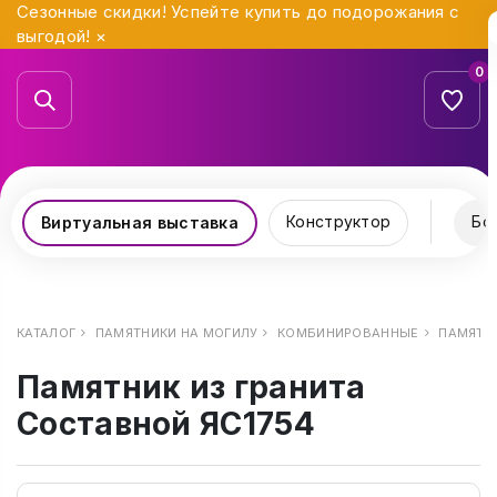
Сезонные скидки! Успейте купить до подорожания с
выгодой!
×
0
Конструктор
Бо
Виртуальная выставка
КАТАЛОГ
ПАМЯТНИКИ НА МОГИЛУ
КОМБИНИРОВАННЫЕ
ПАМЯТНИ
Памятник из гранита
Составной ЯС1754