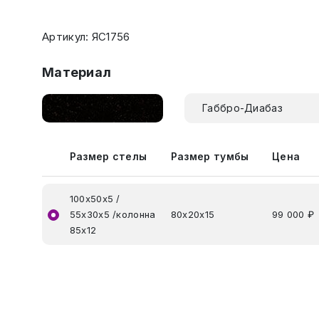
Артикул: ЯС1756
Материал
Габбро-Диабаз
Размер стелы
Размер тумбы
Цена
100х50х5 /
55х30х5 /колонна
80х20х15
99 000 ₽
85х12