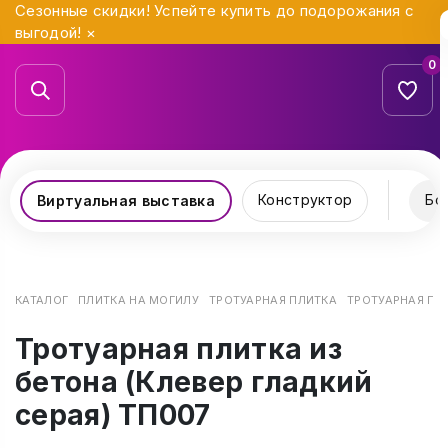
Сезонные скидки! Успейте купить до подорожания с
выгодой!
×
0
Конструктор
Бо
Виртуальная выставка
КАТАЛОГ
ПЛИТКА НА МОГИЛУ
ТРОТУАРНАЯ ПЛИТКА
ТРОТУАРНАЯ ПЛИ
Тротуарная плитка из
бетона (Клевер гладкий
серая) ТП007