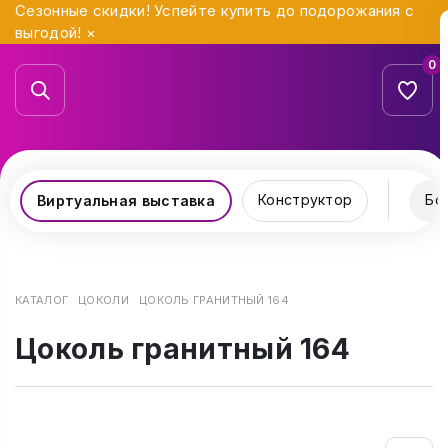
Сезонные скидки! Успейте купить до подорожания с
выгодой!
×
0
Конструктор
Бо
Виртуальная выставка
КАТАЛОГ
ЦОКОЛИ
ЦОКОЛЬ ГРАНИТНЫЙ 164
Цоколь гранитный 164