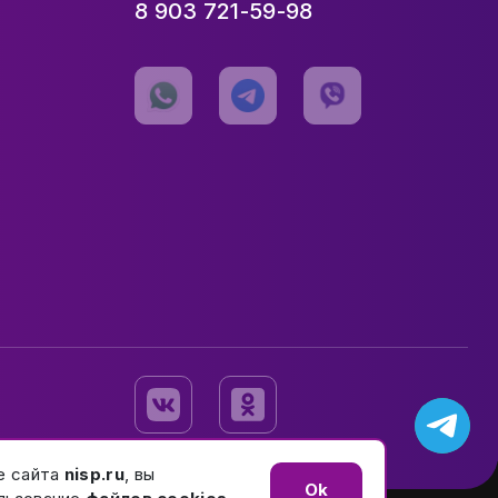
8 903 721-59-98
е сайта
nisp.ru
, вы
Ok