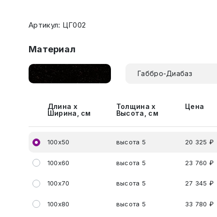
Артикул: ЦГ002
Материал
Габбро-Диабаз
Длина х
Толщина х
Цена
Ширина, см
Высота, см
100х50
высота 5
20 325 ₽
100х60
высота 5
23 760 ₽
100х70
высота 5
27 345 ₽
100х80
высота 5
33 780 ₽