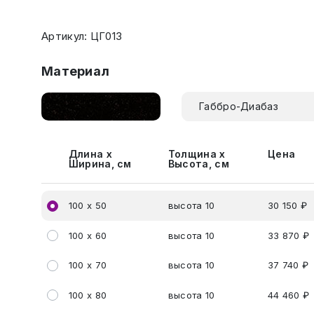
Артикул: ЦГ013
Материал
Габбро-Диабаз
Длина х
Толщина х
Цена
Ширина, см
Высота, см
100 х 50
высота 10
30 150 ₽
100 х 60
высота 10
33 870 ₽
100 х 70
высота 10
37 740 ₽
100 х 80
высота 10
44 460 ₽