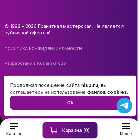
© 1999 - 2026 Гранитная мастерская. Не является
публичной офертой
ПОЛИТИКА КОНФИДЕНЦИАЛЬНОСТИ
Разработано в
Kuzmin Group
Продолжая посещение сайта
nisp.ru
, вы
соглашаетесь
на использование
файлов cookies
.
Ok
Корзина (
0
)
Купить и заказать памятник на могилу в Москве и МО
Каталог
Меню