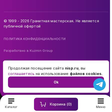
© 1999 - 2026 Гранитная мастерская. Не является
публичной офертой
ПОЛИТИКА КОНФИДЕНЦИАЛЬНОСТИ
Разработано в
Kuzmin Group
Продолжая посещение сайта
nisp.ru
, вы
соглашаетесь
на использование
файлов cookies
.
Ok
Корзина (
0
)
Купить и заказать памятник на могилу в Москве и МО
Каталог
Меню