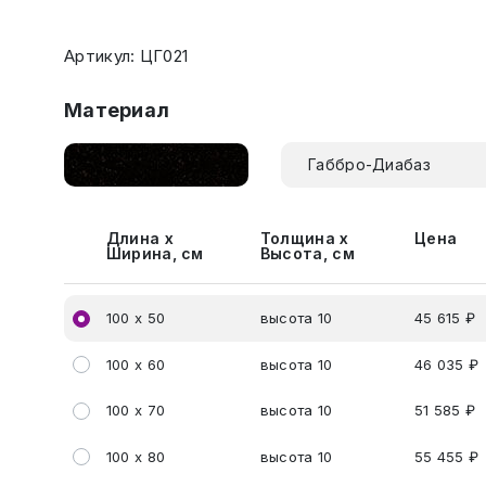
Артикул: ЦГ021
Материал
Габбро-Диабаз
Длина х
Толщина х
Цена
Ширина, см
Высота, см
100 х 50
высота 10
45 615 ₽
100 х 60
высота 10
46 035 ₽
100 х 70
высота 10
51 585 ₽
100 х 80
высота 10
55 455 ₽