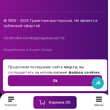
© 1999 - 2026 Гранитная мастерская. Не является
публичной офертой
ПОЛИТИКА КОНФИДЕНЦИАЛЬНОСТИ
Разработано в
Kuzmin Group
Продолжая посещение сайта
nisp.ru
, вы
соглашаетесь
на использование
файлов cookies
.
Ok
Корзина (
0
)
Купить и заказать памятник на могилу в Москве и МО
Каталог
Меню