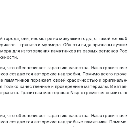
й города, они, несмотря на минувшие годы, с такой же лю
риалов – гранита и мрамора. Оба эти вида признаны лучш
мора для изготовления памятников из разных регионов Ро
ожности.
и, что обеспечивает гарантию качества. Наша гранитная м
чиков создаются авторские надгробия. Помимо всего проч
ие памятников поражает своей красочностью и оригинальн
я только качественные и проверенные материалы. В катал
ргранита. Гранитная мастерская Nisp стремится снизить 
и, что обеспечивает гарантию качества. Наша гранитная м
чиков создаются авторские надгробные памятники. Помимо