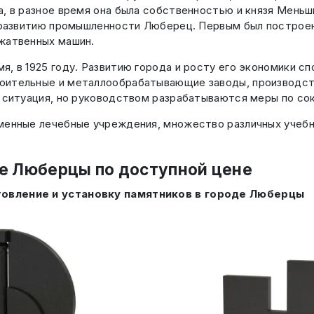
, в разное время она была собственностью и князя Меньши
 развитию промышленности Люберец. Первым был построен 
 жатвенных машин.
, в 1925 году. Развитию города и росту его экономики с
оительные и металлообрабатывающие заводы, производств
 ситуация, но руководством разрабатываются меры по со
менные лечебные учреждения, множество различных учебн
де Люберцы по доступной цене
товление и установку памятников в городе Люберцы