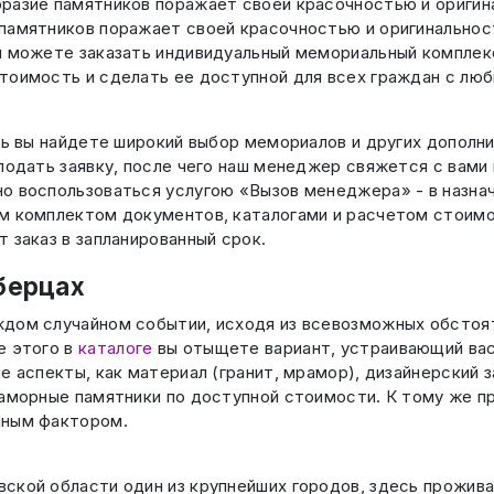
бразие памятников поражает своей красочностью и оригин
е памятников поражает своей красочностью и оригинально
ы можете заказать индивидуальный мемориальный комплекс
тоимость и сделать ее доступной для всех граждан с лю
сь вы найдете широкий выбор мемориалов и других дополни
 подать заявку, после чего наш менеджер свяжется с вам
о воспользоваться услугою «Вызов менеджера» - в назна
м комплектом документов, каталогами и расчетом стоимос
 заказ в запланированный срок.
берцах
ждом случайном событии, исходя из всевозможных обстоят
е этого в
каталоге
вы отыщете вариант, устраивающий вас
е аспекты, как материал (гранит, мрамор), дизайнерский
раморные памятники по доступной стоимости. К тому же п
нным фактором.
ской области один из крупнейших городов, здесь прожива