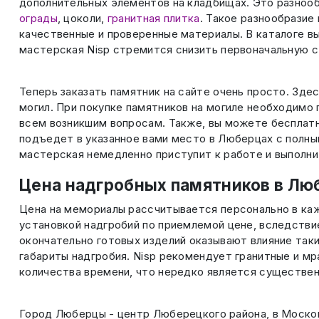
дополнительных элементов на кладбищах. Это разноо
ограды
, цоколи,
гранитная плитка
. Такое разнообрази
качественные и проверенные материалы. В каталоге в
мастерская Nisp стремится снизить первоначальную с
Теперь заказать памятник на сайте очень просто. Зде
могил. При покупке памятников на могиле необходимо
всем возникшим вопросам. Также, вы можете бесплатн
подъедет в указанное вами место в Люберцах с полны
мастерская немедленно приступит к работе и выполнит
Цена надгробных памятников в Лю
Цена на мемориалы рассчитывается персонально в ка
установкой надгробий по приемлемой цене, вследстви
окончательно готовых изделий оказывают влияние таки
габариты надгробия. Nisp рекомендует гранитные и м
количества времени, что нередко является существе
Город Люберцы - центр Люберецкого района, в Москов