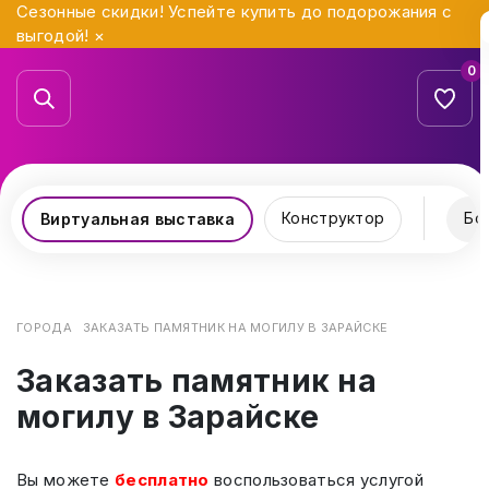
Сезонные скидки! Успейте купить до подорожания с
выгодой!
×
0
Конструктор
Бо
Виртуальная выставка
ГОРОДА
ЗАКАЗАТЬ ПАМЯТНИК НА МОГИЛУ В ЗАРАЙСКЕ
Заказать памятник на
могилу в Зарайске
Вы можете
бесплатно
воспользоваться услугой