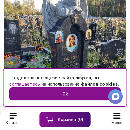
Продолжая посещение сайта
nisp.ru
, вы
соглашаетесь
на использование
файлов cookies
.
Элитный памятник с ангелом на могилу с кованой
Ok
оградой и гранитным цоколем с обколами №561
Корзина (
0
)
Каталог
Меню