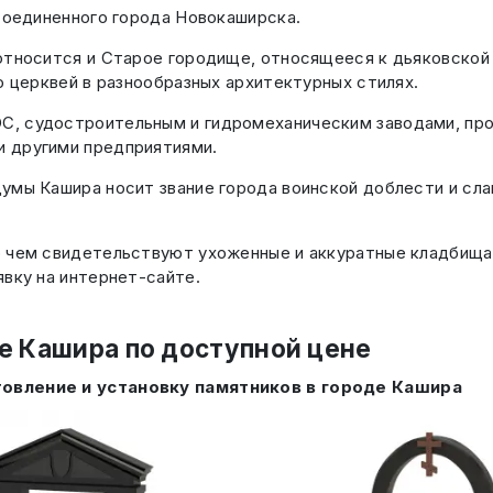
исоединенного города Новокаширска.
тносится и Старое городище, относящееся к дьяковской к
о церквей в разнообразных архитектурных стилях.
, судостроительным и гидромеханическим заводами, про
 другими предприятиями.
мы Кашира носит звание города воинской доблести и слав
 чем свидетельствуют ухоженные и аккуратные кладбища К
явку на интернет-сайте.
де Кашира по доступной цене
товление и установку памятников в городе Кашира