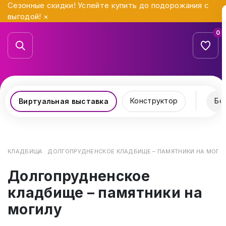
Сезонные скидки! Успейте купить до подорожания с
выгодой!
×
0
Конструктор
Бо
Виртуальная выставка
КЛАДБИЩА
ДОЛГОПРУДНЕНСКОЕ КЛАДБИЩЕ – ПАМЯТНИКИ НА МОГИ
Долгопрудненское
кладбище – памятники на
могилу