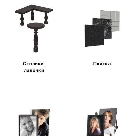
Столики,
Плитка
лавочки