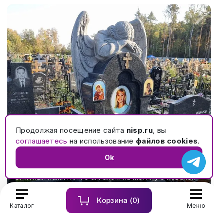
Продолжая посещение сайта
nisp.ru
, вы
соглашаетесь
на использование
файлов cookies
.
Ok
Элитный памятник с ангелом на могилу с кованой
оградой и гранитным цоколем с обколами №561
Корзина (
0
)
Каталог
Меню