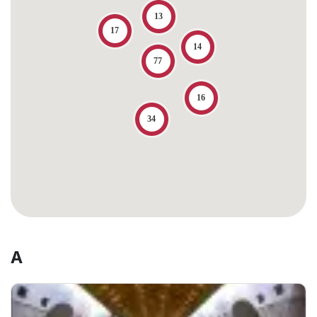
13
17
14
77
16
34
А