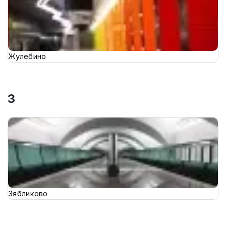
Жулебино
З
Зябликово