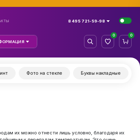
8 495 721-59-98
АКТЫ
0
0
ФОРМАЦИЯ
инт
Фото на стекле
Буквы накладные
одам их можно отнести лишь условно, благодаря их
стойчивым к перепадам температурам. Это очень