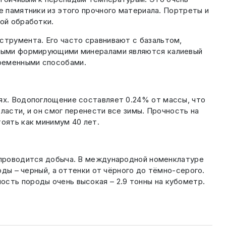
е памятники из этого прочного материала. Портреты и
ной обработки.
струмента. Его часто сравнивают с базальтом,
ичными формирующими минералами являются калиевый
временными способами.
иях. Водопоглощение составляет 0.24% от массы, что
ласти, и он смог перенести все зимы. Прочность на
тоять как минимум 40 лет.
м проводится добыча. В международной номенклатуре
оды – черный, а оттенки от чёрного до тёмно-серого.
ость породы очень высокая – 2.9 тонны на кубометр.