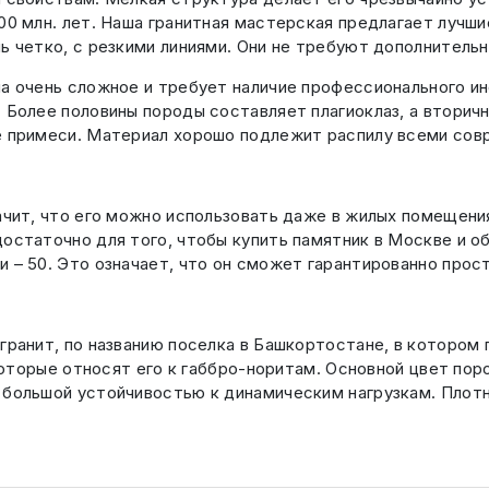
00 млн. лет. Наша гранитная мастерская предлагает лучши
ь четко, с резкими линиями. Они не требуют дополнитель
а очень сложное и требует наличие профессионального ин
. Более половины породы составляет плагиоклаз, а втор
ые примеси. Материал хорошо подлежит распилу всеми со
начит, что его можно использовать даже в жилых помещен
остаточно для того, чтобы купить памятник в Москве и об
 – 50. Это означает, что он сможет гарантированно прос
 гранит, по названию поселка в Башкортостане, в которо
 которые относят его к габбро-норитам. Основной цвет пор
 большой устойчивостью к динамическим нагрузкам. Плотн