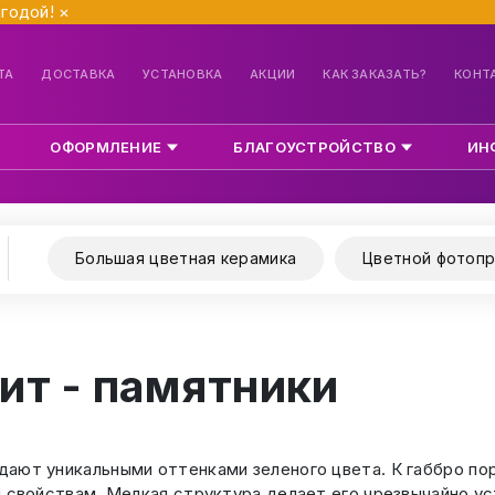
ыгодой!
×
ТА
ДОСТАВКА
УСТАНОВКА
АКЦИИ
КАК ЗАКАЗАТЬ?
КОНТ
ОФОРМЛЕНИЕ
БЛАГОУСТРОЙСТВО
ИН
Большая цветная керамика
Цветной фотопр
ит - памятники
ают уникальными оттенками зеленого цвета. К габбро пор
м свойствам. Мелкая структура делает его чрезвычайно у