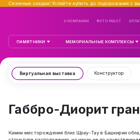
Сезонные скидки! Успейте купить до подорожания с в
О КОМПАНИИ
ФОТО РАБОТ
ОПЛА
ПАМЯТНИКИ
МЕМОРИАЛЬНЫЕ КОМПЛЕКСЫ
Конструктор
Виртуальная выставка
Габбро-Диорит гран
Камни месторождения близ Шрау-Тау в Башкирии облад
структуре расположения, но никак не по качественны