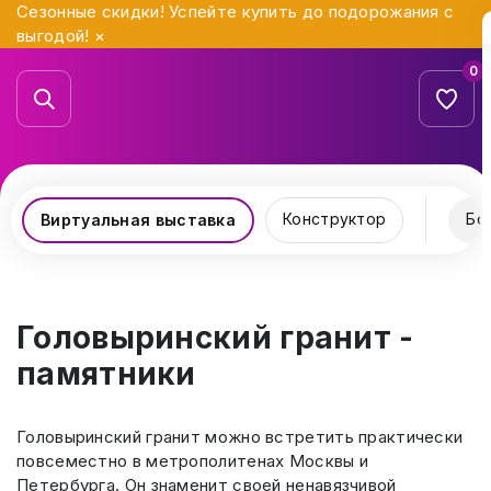
Сезонные скидки! Успейте купить до подорожания с
выгодой!
×
0
Конструктор
Бо
Виртуальная выставка
Головыринский гранит -
памятники
Головыринский гранит можно встретить практически
повсеместно в метрополитенах Москвы и
Петербурга. Он знаменит своей ненавязчивой