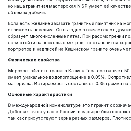
но наша гранитная мастерская NISP умеет её качеств
объёмах добычи.
Если есть желание заказать гранитный памятник на мо
стоимость невелика. Он выгодно отличается от други
образует многочисленные пятна. При рассмотрении под
если отойти на несколько метров, то становится хоро
портретов и надписей на Кашинском граните очень че
Физические свойства
Морозостойкость гранита Кашина Гора составляет 50 ц
имеет уникальное водопоглощение в 0.05%. Сопротивл
материала. Истираемость составляет 0.35 грамма на 
Основные характеристики
В международной номенклатуре этот гранит обозначает
Добывается он у нас в России, в карьере близ поселк
так как присутствуют зерна разных размеров. Плотнос