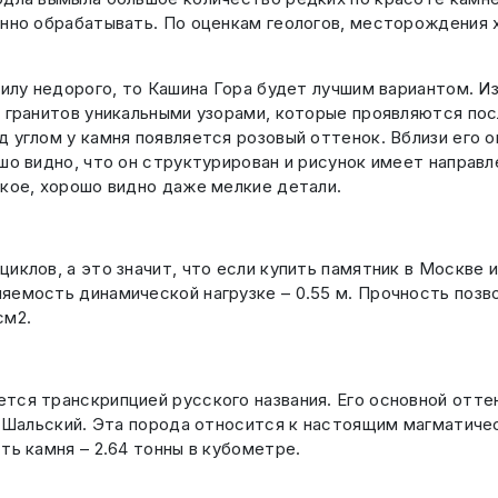
енно обрабатывать. По оценкам геологов, месторождения х
гилу недорого, то Кашина Гора будет лучшим вариантом. И
х гранитов уникальными узорами, которые проявляются по
 углом у камня появляется розовый оттенок. Вблизи его 
шо видно, что он структурирован и рисунок имеет направл
ткое, хорошо видно даже мелкие детали.
иклов, а это значит, что если купить памятник в Москве и
яемость динамической нагрузке – 0.55 м. Прочность позво
см2.
ся транскрипцией русского названия. Его основной оттено
а Шальский. Эта порода относится к настоящим магматиче
ть камня – 2.64 тонны в кубометре.