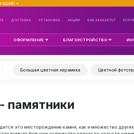
ыгодой!
×
ТА
ДОСТАВКА
УСТАНОВКА
АКЦИИ
КАК ЗАКАЗАТЬ?
КОНТ
ОФОРМЛЕНИЕ
БЛАГОУСТРОЙСТВО
ИН
Большая цветная керамика
Цветной фотопр
 - памятники
дится это месторождение камня, как и множество других 
одла вымыла большое количество редких по красоте камне