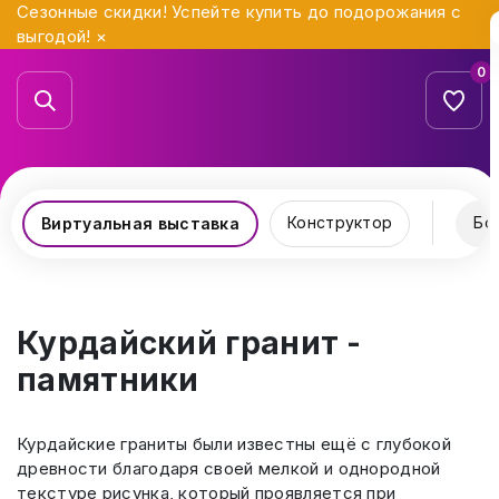
Сезонные скидки! Успейте купить до подорожания с
выгодой!
×
0
Конструктор
Бо
Виртуальная выставка
Курдайский гранит -
памятники
Курдайские граниты были известны ещё с глубокой
древности благодаря своей мелкой и однородной
текстуре рисунка, который проявляется при