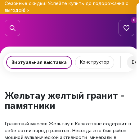
Сезонные скидки! Успейте купить до подорожания с
выгодой!
×
0
Конструктор
Бо
Виртуальная выставка
Жельтау желтый гранит -
памятники
Гранитный массив Жельтау в Казахстане содержит в
себе сотни пород гранитов. Некогда это был район
мощной вулканической активности, минералы в