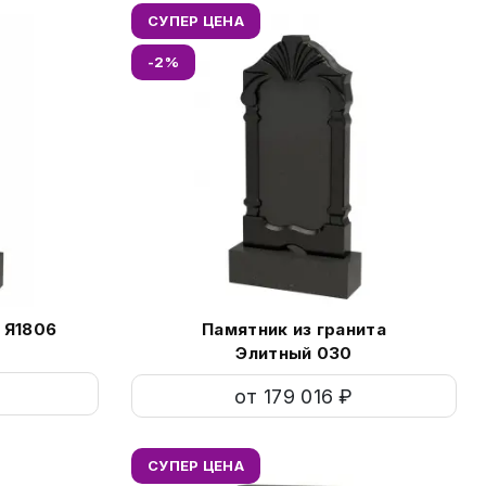
СУПЕР ЦЕНА
-2%
Г
ветного фото на памятник
м
 Я1806
Памятник из гранита
Элитный 030
ения фото на памятники
Св
от 179 016 ₽
СУПЕР ЦЕНА