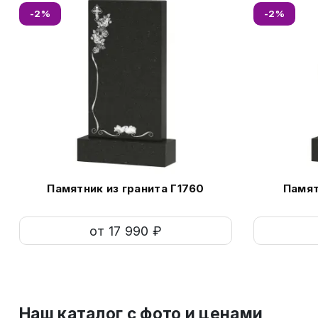
-2%
-2%
Памятник из гранита Г1760
Памят
от 17 990 ₽
Наш каталог c фото и ценами