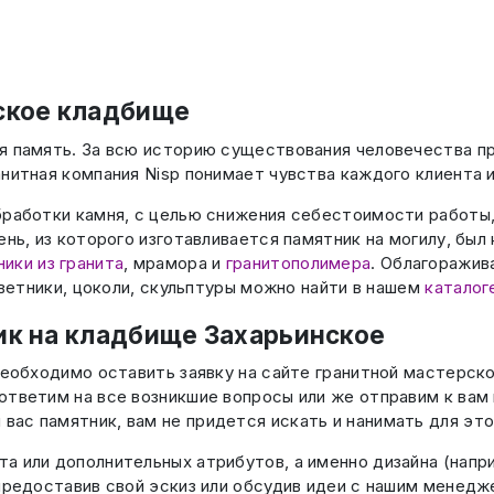
ское кладбище
я память. За всю историю существования человечества пр
анитная компания Nisp понимает чувства каждого клиента
бработки камня, с целью снижения себестоимости работы,
ень, из которого изготавливается памятник на могилу, бы
ики из гранита
, мрамора и
гранитополимера
. Облагоражив
цветники, цоколи, скульптуры можно найти в нашем
каталог
ик на кладбище Захарьинское
 необходимо оставить заявку на сайте гранитной мастерск
ответим на все возникшие вопросы или же отправим к вам
 вас памятник, вам не придется искать и нанимать для эт
а или дополнительных атрибутов, а именно дизайна (напр
 предоставив свой эскиз или обсудив идеи с нашим менед