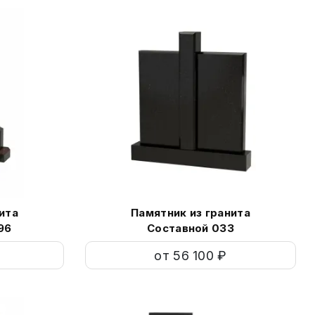
ита
Памятник из гранита
96
Составной 033
от 56 100 ₽