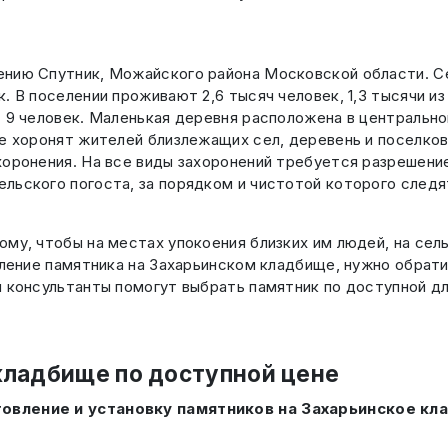
нию Спутник, Можайского района Московской области. Се
. В поселении проживают 2,6 тысяч человек, 1,3 тысячи и
 9 человек. Маленькая деревня расположена в центральной
те хоронят жителей близлежащих сел, деревень и поселков
хоронения. На все виды захоронений требуется разрешени
льского погоста, за порядком и чистотой которого след
му, чтобы на местах упокоения близких им людей, на сел
вление памятника на Захарьинском кладбище, нужно обрати
 консультанты помогут выбрать памятник по доступной для
кладбище по доступной цене
товление и установку памятников на Захарьинское к