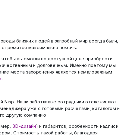
оводы близких людей в загробный мир всегда были,
 и стремится максимально помочь.
 чтобы вы смогли по доступной цене приобрести
л качественным и долговечным. Именно поэтому мы
ание места захоронения является немаловажным
е
.
ой Nisp. Наши заботливые сотрудники отслеживают
 менеджера уже с готовыми расчетами, каталогом и
ого другую компанию.
имер,
3D-дизайн
) и габаритов, особенности надписи.
жером. Стоимость такой работы, благодаря