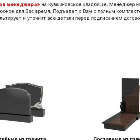
ов менеджера»
на Кувшиновское кладбище. Менеджер на
добное для Вас время. Подъедет к Вам с полным комплек
льтирует и уточнит все детали перед подписанием догово
ейные из гранита
Составные из гра