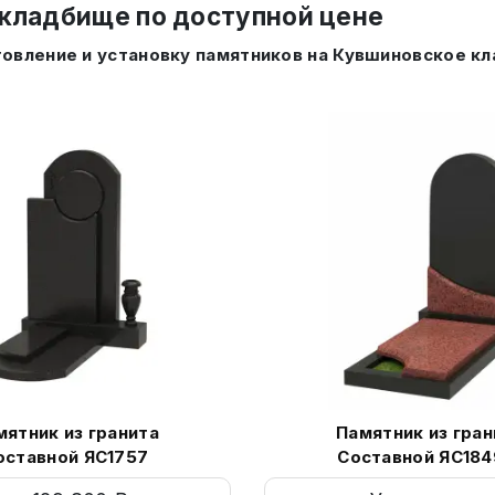
 кладбище по доступной цене
товление и установку памятников на Кувшиновское к
мятник из гранита
Памятник из гран
оставной ЯС1757
Составной ЯС184