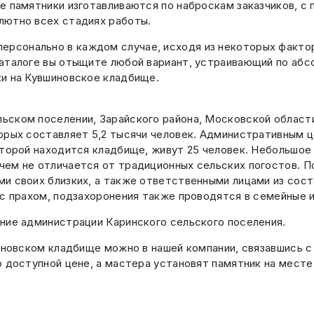
е памятники изготавливаются по наброскам заказчиков, 
лютно всех стадиях работы.
ерсонально в каждом случае, исходя из некоторых факторо
каталоге вы отыщите любой вариант, устраивающий по абс
и на Кувшиновское кладбище.
ском поселении, Зарайского района, Московской области
орых составляет 5,2 тысячи человек. Административным 
оторой находится кладбище, живут 25 человек. Небольшо
чем не отличается от традиционных сельских погостов. 
и своих близких, а также ответственными лицами из сос
 с прахом, подзахоронения также проводятся в семейные 
ние администрации Каринского сельского поселения.
иновском кладбище можно в нашей компании, связавшись с 
о доступной цене, а мастера установят памятник на месте