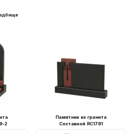
ладбище
ита
Памятник из гранита
9-2
Составной ЯС1781