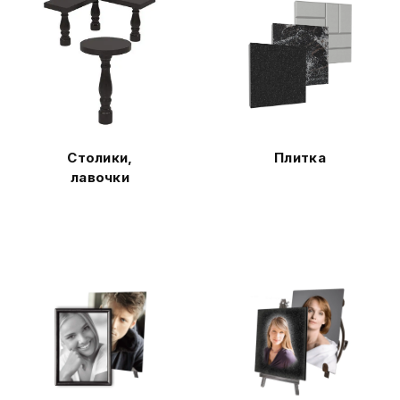
Столики,
Плитка
лавочки