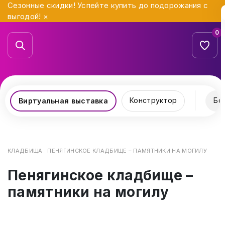
Сезонные скидки! Успейте купить до подорожания с
выгодой!
×
0
Конструктор
Бо
Виртуальная выставка
КЛАДБИЩА
ПЕНЯГИНСКОЕ КЛАДБИЩЕ – ПАМЯТНИКИ НА МОГИЛУ
Пенягинское кладбище –
памятники на могилу