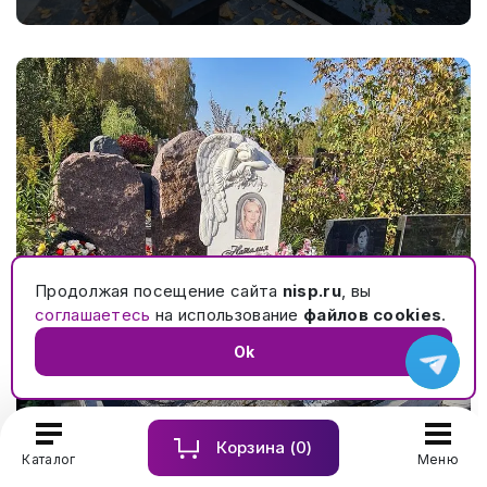
Продолжая посещение сайта
nisp.ru
, вы
соглашаетесь
на использование
файлов cookies
.
Ok
Гармоничный мемориальный комплекс в сочетании
Корзина (
0
)
Каталог
Меню
серого и черного гранитов. № 694