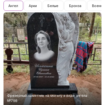
Ангел
Арки
Белые
Бронза
Военны
Фрезерный памятник на могилу в виде ангела
№798