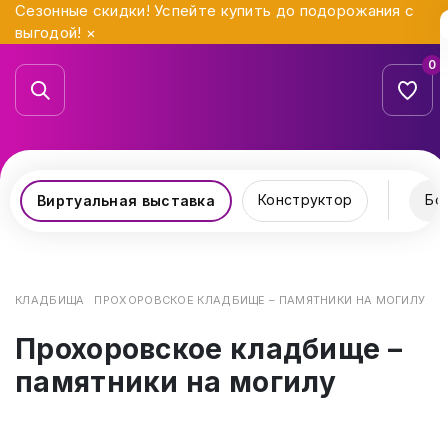
Сезонные скидки! Успейте купить до подорожания с
выгодой!
×
0
Конструктор
Бо
Виртуальная выставка
КЛАДБИЩА
ПРОХОРОВСКОЕ КЛАДБИЩЕ – ПАМЯТНИКИ НА МОГИЛУ
Прохоровское кладбище –
памятники на могилу