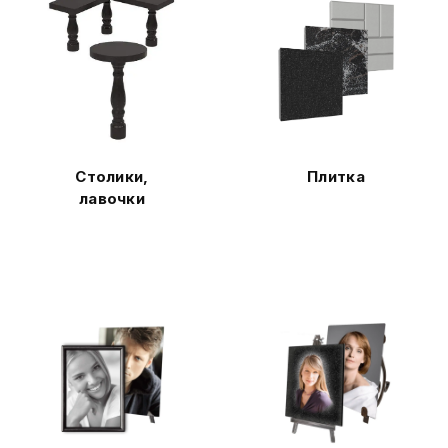
Столики,
Плитка
лавочки