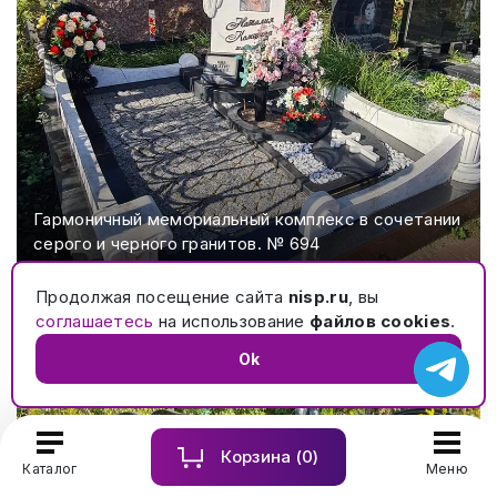
Гармоничный мемориальный комплекс в сочетании
серого и черного гранитов. № 694
Продолжая посещение сайта
nisp.ru
, вы
соглашаетесь
на использование
файлов cookies
.
Ok
Корзина (
0
)
Каталог
Меню