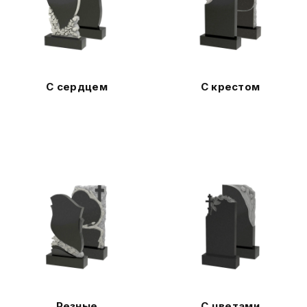
С сердцем
С крестом
Резные
С цветами