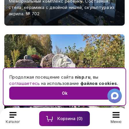
Мемориальный комплекс ребенку. Составная
стела, керамика с двойной нишей, скульптура из
акрила. № 702
Продолжая посещение сайта
nisp.ru
, вы
соглашаетесь
на использование
файлов cookies
.
Ok
Корзина (
0
)
Каталог
Меню