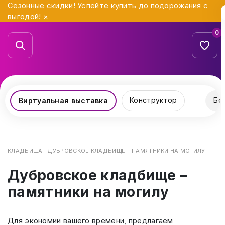
Сезонные скидки! Успейте купить до подорожания с
выгодой!
×
0
Конструктор
Бо
Виртуальная выставка
КЛАДБИЩА
ДУБРОВСКОЕ КЛАДБИЩЕ – ПАМЯТНИКИ НА МОГИЛУ
Дубровское кладбище –
памятники на могилу
Для экономии вашего времени, предлагаем