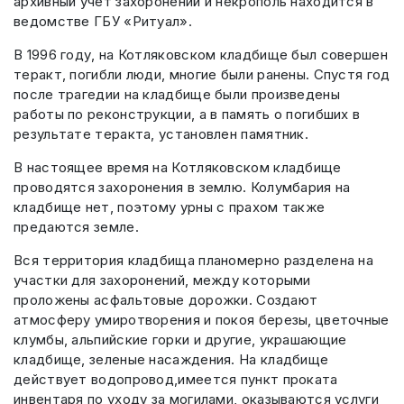
архивный учет захоронений и некрополь находится в
ведомстве ГБУ «Ритуал».
В 1996 году, на Котляковском кладбище был совершен
теракт, погибли люди, многие были ранены. Спустя год
после трагедии на кладбище были произведены
работы по реконструкции, а в память о погибших в
результате теракта, установлен памятник.
В настоящее время на Котляковском кладбище
проводятся захоронения в землю. Колумбария на
кладбище нет, поэтому урны с прахом также
предаются земле.
Вся территория кладбища планомерно разделена на
участки для захоронений, между которыми
проложены асфальтовые дорожки. Создают
атмосферу умиротворения и покоя березы, цветочные
клумбы, альпийские горки и другие, украшающие
кладбище, зеленые насаждения. На кладбище
действует водопровод,имеется пункт проката
инвентаря по уходу за могилами, оказываются услуги