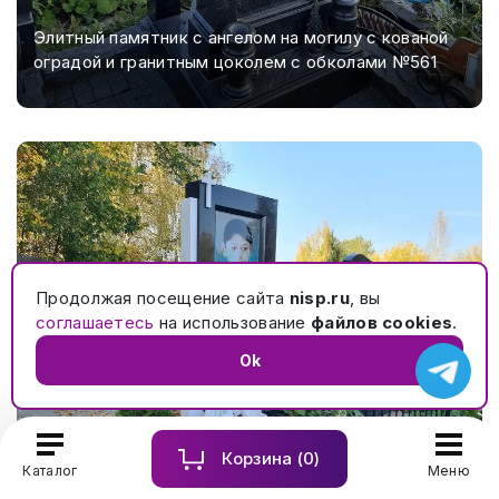
Элитный памятник с ангелом на могилу с кованой
оградой и гранитным цоколем с обколами №561
Продолжая посещение сайта
nisp.ru
, вы
соглашаетесь
на использование
файлов cookies
.
Ok
Корзина (
0
)
Каталог
Меню