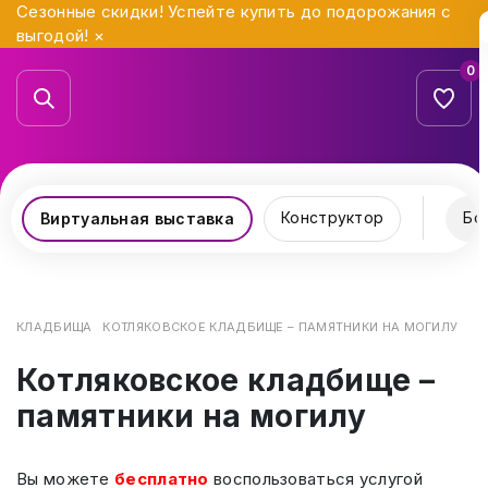
Сезонные скидки! Успейте купить до подорожания с
выгодой!
×
0
Конструктор
Бо
Виртуальная выставка
КЛАДБИЩА
КОТЛЯКОВСКОЕ КЛАДБИЩЕ – ПАМЯТНИКИ НА МОГИЛУ
Котляковское кладбище –
памятники на могилу
Вы можете
бесплатно
воспользоваться услугой