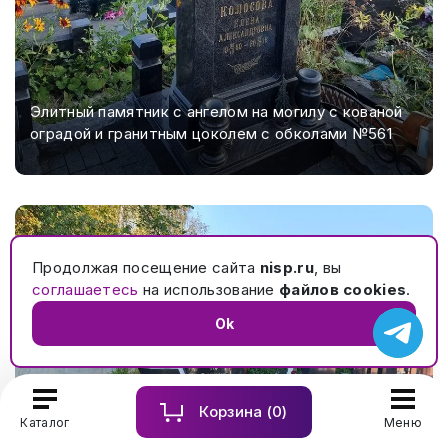
Элитный памятник с ангелом на могилу с кованой
оградой и гранитным цоколем с обколами №561
Продолжая посещение сайта
nisp.ru
, вы
соглашаетесь
на использование
файлов cookies
.
Ok
Корзина (
0
)
Каталог
Меню