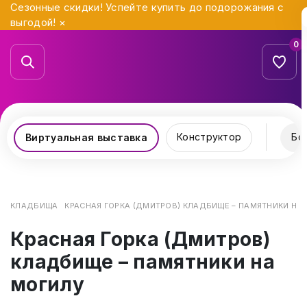
Сезонные скидки! Успейте купить до подорожания с
выгодой!
×
0
Конструктор
Бо
Виртуальная выставка
КЛАДБИЩА
КРАСНАЯ ГОРКА (ДМИТРОВ) КЛАДБИЩЕ – ПАМЯТНИКИ НА
Красная Горка (Дмитров)
кладбище – памятники на
могилу