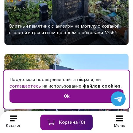
Элитный памятник с ангелом на могилу с кованой
оградой и гранитным цоколем с обколами №561
Продолжая посещение сайта
nisp.ru
, вы
соглашаетесь
на использование
файлов cookies
.
Ok
Корзина (
0
)
Каталог
Меню