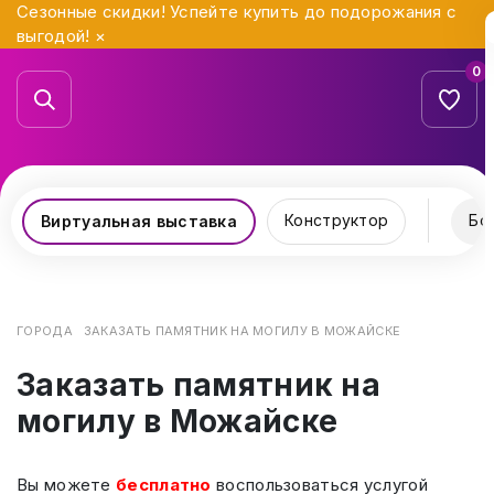
Сезонные скидки! Успейте купить до подорожания с
выгодой!
×
0
Конструктор
Бо
Виртуальная выставка
ГОРОДА
ЗАКАЗАТЬ ПАМЯТНИК НА МОГИЛУ В МОЖАЙСКЕ
Заказать памятник на
могилу в Можайске
Вы можете
бесплатно
воспользоваться услугой