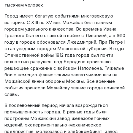
тысячам человек.
Город имеет богатую событиями многовековую
историю. С XIII по XV век Можайск был главным
городом удельного княжества. Во времена Ивана
Грозного был его ставкой в войне с Ливонией, а в 1610
году в городе обосновался Лжедмитрий. При Петре I
стал уездным городом Московской губернии. В годы
Отечественной войны 1812 года город был почти
полностью разрушен, под Бородино произошло
решающее сражение с войском Наполеона. Тяжелые
бои с немецко-фашистскими захватчиками шли на
Можайской линии обороны Москвы. Все военные
события принесли Можайску звание города воинской
славы.
В послевоенный период начала возрождаться
промышленность города. В разные годы были
построены Можайский завод железобетонных
изделий, экспериментально-механическое
предприятие, молкозавод и хлебокомбинат, завод