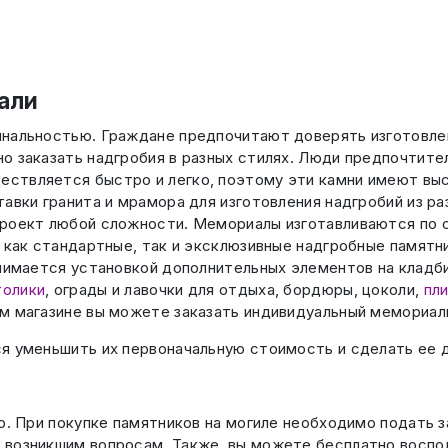
али
инальностью. Граждане предпочитают доверять изготовле
о заказать надгробия в разных стилях. Люди предпочтит
ствляется быстро и легко, поэтому эти камни имеют выс
авки гранита и мрамора для изготовления надгробий из ра
проект любой сложности. Мемориалы изготавливаются по с
 как стандартные, так и эксклюзивные надгробные памятн
анимается установкой дополнительных элементов на кладб
толики
, ограды и лавочки для отдыха, бордюры, цоколи,
пли
м магазине вы можете заказать индивидуальный мемориаль
я уменьшить их первоначальную стоимость и сделать ее 
о. При покупке памятников на могиле необходимо подать з
 возникшим вопросам. Также, вы можете бесплатно воспо