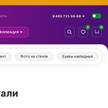
8 495 721-59-98
АКТЫ
0
0
ФОРМАЦИЯ
инт
Фото на стекле
Буквы накладные
тали