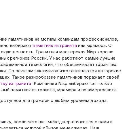
ние памятников на могилы командам профессионалов,
ельно выбирают
памятник из гранита
или мрамора. С
окую ценность. Гранитная мастерская Nisp хорошо
зных регионов России. У нас работают самые лучшие
овременной технологии, что обеспечивает гарантию
ики. По эскизам заказчиков изготавливаются авторские
ищах. Такое разнообразие памятников поражает своей
тку из гранита
. Компанией Nisp выбираются только
ный памятник из гранита, мрамора и полимергранита.
доступной для граждан с любым уровнем дохода.
аявку, после чего наш менеджер свяжется с вами и
льзоваться услугой «Вызов менеджера». Наш