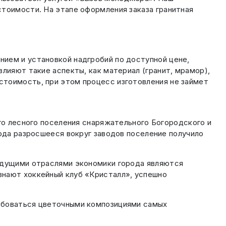
стоимости. На этапе оформления заказа гранитная
ием и установкой надгробий по доступной цене,
лияют такие аспекты, как материал (гранит, мрамор),
стоимость, при этом процесс изготовления не займет
ого лесного поселения снаряжательного Богородского и
года разросшееся вокруг заводов поселение получило
Ведущими отраслями экономики города являются
знают хоккейный клуб «Кристалл», успешно
любоваться цветочными композициями самых