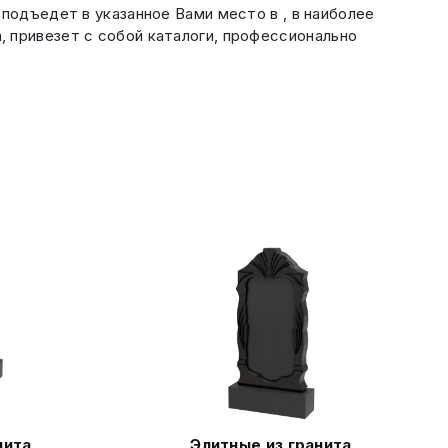
подъедет в указанное Вами место в , в наиболее
 привезет с собой каталоги, профессионально
нита
Элитные из гранита