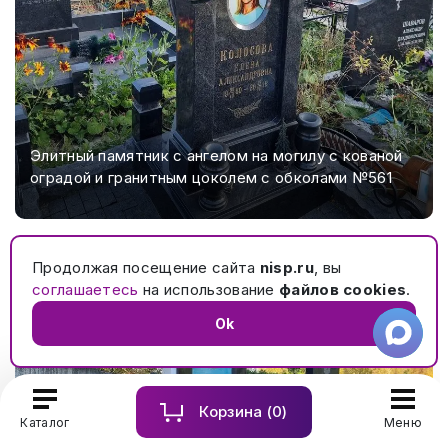
Элитный памятник с ангелом на могилу с кованой
оградой и гранитным цоколем с обколами №561
Продолжая посещение сайта
nisp.ru
, вы
соглашаетесь
на использование
файлов cookies
.
Ok
Корзина (
0
)
Каталог
Меню