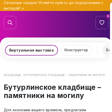
Сезонные скидки! Успейте купить до подорожания с
выгодой!
×
0
Конструктор
Бо
Виртуальная выставка
КЛАДБИЩА
БУТУРЛИНСКОЕ КЛАДБИЩЕ – ПАМЯТНИКИ НА МОГИЛУ
Бутурлинское кладбище –
памятники на могилу
Для экономии вашего времени, предлагаем