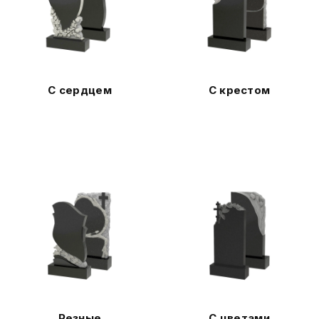
С сердцем
С крестом
Резные
С цветами