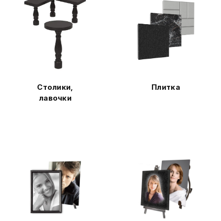
Столики,
Плитка
лавочки