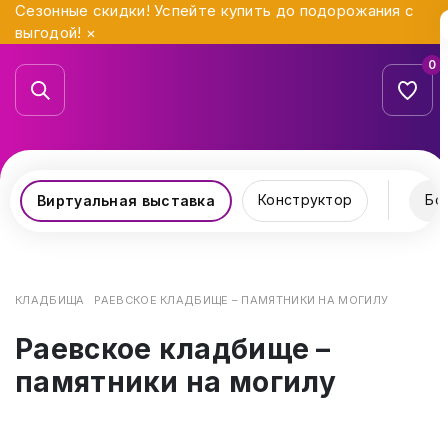
Сезонные скидки! Успейте купить до подорожания с
выгодой!
×
0
Конструктор
Бо
Виртуальная выставка
КЛАДБИЩА
РАЕВСКОЕ КЛАДБИЩЕ – ПАМЯТНИКИ НА МОГИЛУ
Раевское кладбище –
памятники на могилу