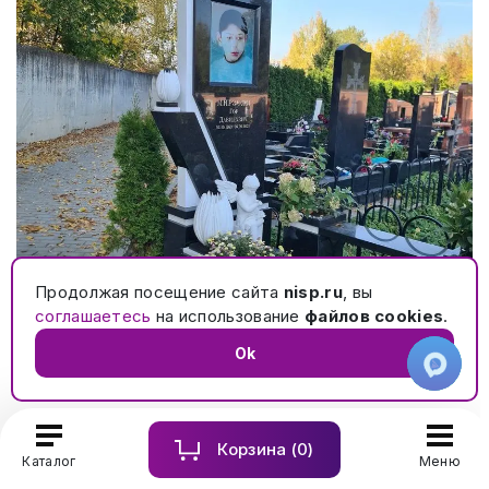
Продолжая посещение сайта
nisp.ru
, вы
Мемориальный комплекс ребенку. Составная
соглашаетесь
на использование
файлов cookies
.
стела, керамика с двойной нишей, скульптура из
акрила. № 702
Ok
Корзина (
0
)
Каталог
Меню