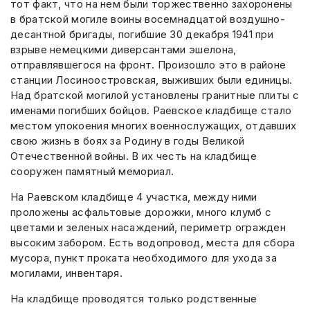
тот факт, что на нем были торжественно захоронены
в братской могиле воины восемнадцатой воздушно-
десантной бригады, погибшие 30 декабря 1941 при
взрыве немецкими диверсантами эшелона,
отправлявшегося на фронт. Произошло это в районе
станции Лосиноостровская, выживших были единицы.
Над братской могилой установлены гранитные плиты с
именами погибших бойцов. Раевское кладбище стало
местом упокоения многих военнослужащих, отдавших
свою жизнь в боях за Родину в годы Великой
Отечественной войны. В их честь на кладбище
сооружен памятный мемориал.
На Раевском кладбище 4 участка, между ними
проложены асфальтовые дорожки, много клумб с
цветами и зеленых насаждений, периметр огражден
высоким забором. Есть водопровод, места для сбора
мусора, пункт проката необходимого для ухода за
могилами, инвентаря.
На кладбище проводятся только родственные