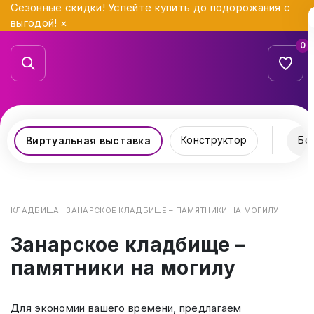
Сезонные скидки! Успейте купить до подорожания с
выгодой!
×
0
Конструктор
Бо
Виртуальная выставка
КЛАДБИЩА
ЗАНАРСКОЕ КЛАДБИЩЕ – ПАМЯТНИКИ НА МОГИЛУ
Занарское кладбище –
памятники на могилу
Для экономии вашего времени, предлагаем