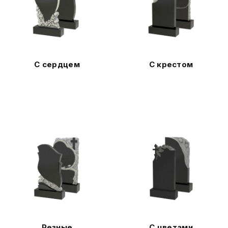
С сердцем
С крестом
Резные
С цветами