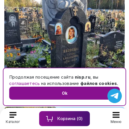
Продолжая посещение сайта
nisp.ru
, вы
Элитный памятник с ангелом на могилу с кованой
соглашаетесь
на использование
файлов cookies
.
оградой и гранитным цоколем с обколами №561
Ok
Корзина (
0
)
Каталог
Меню