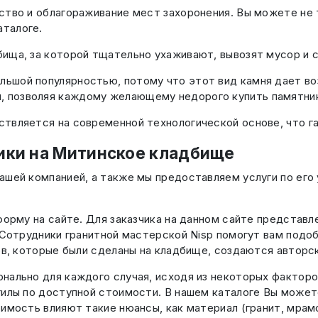
тво и облагораживание мест захоронения. Вы можете не т
аталоге.
ища, за которой тщательно ухаживают, вывозят мусор и 
льшой популярностью, потому что этот вид камня дает в
 позволяя каждому желающему недорого купить памятни
твляется на современной технологической основе, что г
ики на Митинское кладбище
ашей компанией, а также мы предоставляем услуги по его 
форму на сайте. Для заказчика на данном сайте представл
. Сотрудники гранитной мастерской Nisp помогут вам под
ов, которые были сделаны на кладбище, создаются авторс
нально для каждого случая, исходя из некоторых факторо
гилы по доступной стоимости. В нашем каталоге Вы может
имость влияют такие нюансы, как материал (гранит, мрамо