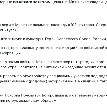
морные памятники по низким ценам на Митинское кладбище
круге Москвы и занимает площадь в 108 гектаров. Откры
«Ритуал».
тели науки и культуры, Герои Советского Союза, России
ных, принимавших участие в ликвидации Чернобыльской к
 Скорбящих.
 во время войны в Чечне, а также жертвы трагедии в раз
часов утра 3 сентября на Митинском кладбище зажигаются 
ь работы по обустройству специальных участков под родо
дании семейных (родовых) захоронений». На кладбище та
ня Покрова Пресвятой Богородицы для отпевания умерших
ния по мусульманским обрядам.