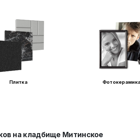
Плитка
Фотокерамик
ков на кладбище Митинское