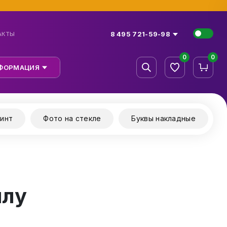
8 495 721-59-98
АКТЫ
0
0
ФОРМАЦИЯ
инт
Фото на стекле
Буквы накладные
илу