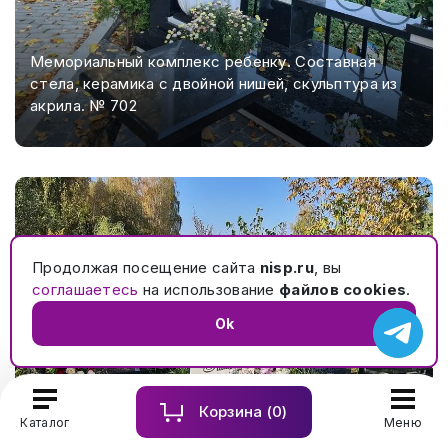
Мемориальный комплекс ребенку. Составная
стела, керамика с двойной нишей, скульптура из
акрила. № 702
Продолжая посещение сайта
nisp.ru
, вы
соглашаетесь
на использование
файлов cookies
.
Ok
Корзина (
0
)
Каталог
Меню