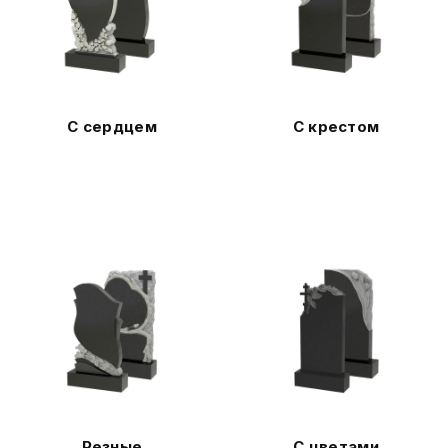
С сердцем
С крестом
Резные
С цветами