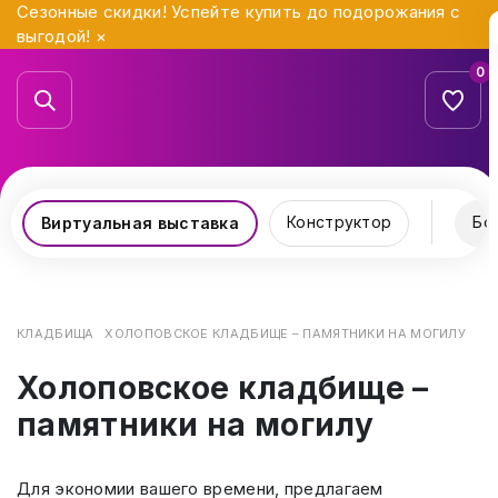
Сезонные скидки! Успейте купить до подорожания с
выгодой!
×
0
Конструктор
Бо
Виртуальная выставка
КЛАДБИЩА
ХОЛОПОВСКОЕ КЛАДБИЩЕ – ПАМЯТНИКИ НА МОГИЛУ
Холоповское кладбище –
памятники на могилу
Для экономии вашего времени, предлагаем