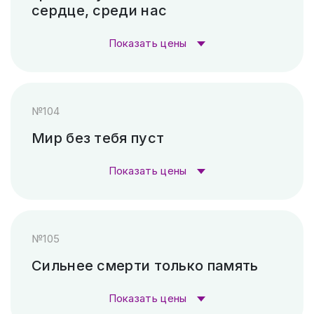
сердце, среди нас
Пескоструй (без покраски)
4 500 ₽
Показать цены
Скарпель (рубленные буквы)
11 760 ₽
Стоимость гравировки:
№104
Гравировка (лазер)
1 000 ₽
Мир без тебя пуст
Гравировка (САУНО, Ударный
3 300
Показать цены
станок)
₽
Стоимость гравировки:
Пескоструй (без покраски)
4 500 ₽
№105
Гравировка (лазер)
1 000 ₽
Скарпель (рубленные буквы)
37 800 ₽
Сильнее смерти только память
Гравировка (САУНО, Ударный
3 300
Показать цены
станок)
₽