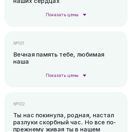
наших сердцах
Гравировка (САУНО, Ударный
3 300
станок)
₽
Показать цены
Пескоструй (без покраски)
4 500 ₽
Стоимость гравировки:
№101
Скарпель (рубленные буквы)
38 640 ₽
Гравировка (лазер)
1 000 ₽
Вечная память тебе, любимая
наша
Гравировка (САУНО, Ударный
3 300
станок)
₽
Показать цены
Пескоструй (без покраски)
4 500 ₽
Стоимость гравировки:
№102
Скарпель (рубленные буквы)
15 540 ₽
Гравировка (лазер)
1 000 ₽
Ты нас покинула, родная, настал
разлуки скорбный час. Но все по-
Гравировка (САУНО, Ударный
3 300
прежнему живая ты в нашем
станок)
₽