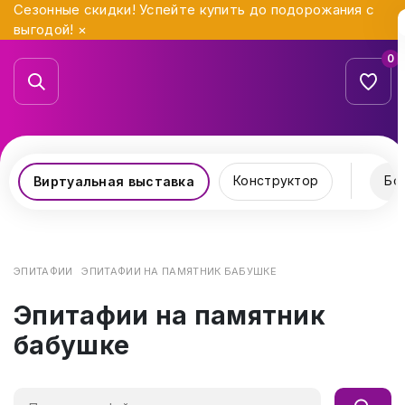
Сезонные скидки! Успейте купить до подорожания с
выгодой!
×
0
Конструктор
Бо
Виртуальная выставка
ЭПИТАФИИ
ЭПИТАФИИ НА ПАМЯТНИК БАБУШКЕ
Эпитафии на памятник
бабушке