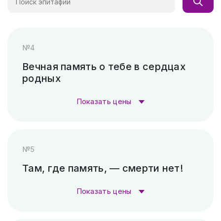
№4
Вечная память о тебе в сердцах
родных
Показать цены
Стоимость гравировки:
№5
Гравировка (лазер)
1 000 ₽
Там, где память, — смерти нет!
Гравировка (САУНО, Ударный
3 300
Показать цены
станок)
₽
Стоимость гравировки: