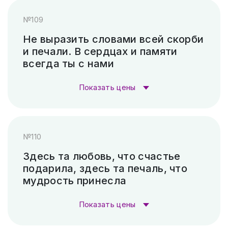
Скарпель (рубленные буквы)
5 040 ₽
№109
Гравировка (лазер)
1 000 ₽
Не выразить словами всей скорби
и печали. В сердцах и памяти
Гравировка (САУНО, Ударный
3 300
всегда ты с нами
станок)
₽
Показать цены
Пескоструй (без покраски)
4 500 ₽
Стоимость гравировки:
Скарпель (рубленные буквы)
20 160 ₽
№110
Гравировка (лазер)
1 000 ₽
Здесь та любовь, что счастье
подарила, здесь та печаль, что
Гравировка (САУНО, Ударный
3 300
мудрость принесла
станок)
₽
Показать цены
Пескоструй (без покраски)
4 500 ₽