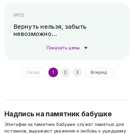
Стоимость гравировки:
Скарпель (рубленные буквы)
26 460 ₽
№112
Гравировка (лазер)
1 000 ₽
Вернуть нельзя, забыть
невозможно…
Гравировка (САУНО, Ударный
3 300
станок)
₽
Показать цены
Пескоструй (без покраски)
4 500 ₽
Стоимость гравировки:
Назад
1
2
3
Вперед
Скарпель (рубленные буквы)
27 720 ₽
Гравировка (лазер)
1 000 ₽
Гравировка (САУНО, Ударный
3 300
станок)
₽
Надпись на памятник бабушке
Пескоструй (без покраски)
4 500 ₽
Эпитафия на памятник бабушке служат памятью для
потомков, выражают уважение и любовь к ушедшему