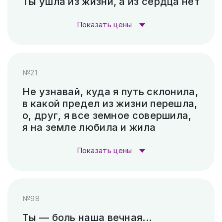
Ты ушла из жизни, а из сердца нет
Гравировка (САУНО, Ударный
3 300
Показать цены
станок)
₽
Стоимость гравировки:
Пескоструй (без покраски)
4 500 ₽
№21
Гравировка (лазер)
1 000 ₽
Скарпель (рубленные буквы)
37 800 ₽
Не узнавай, куда я путь склонила,
в какой предел из жизни перешла,
Гравировка (САУНО, Ударный
3 300
о, друг, я все земное совершила,
станок)
₽
я на земле любила и жила
Пескоструй (без покраски)
4 500 ₽
Показать цены
Скарпель (рубленные буквы)
10 920 ₽
Стоимость гравировки:
№98
Гравировка (лазер)
1 000 ₽
Ты — боль наша вечная...