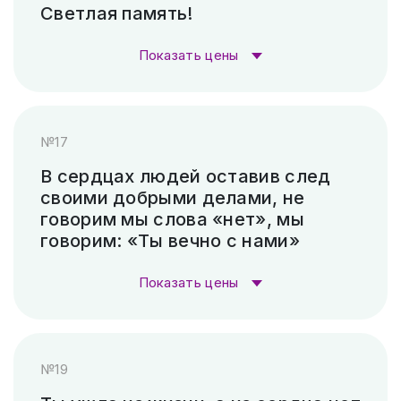
Светлая память!
Гравировка (САУНО, Ударный
3 300
Показать цены
станок)
₽
Стоимость гравировки:
Пескоструй (без покраски)
4 500 ₽
№17
Гравировка (лазер)
1 000 ₽
Скарпель (рубленные буквы)
14 280 ₽
В сердцах людей оставив след
своими добрыми делами, не
Гравировка (САУНО, Ударный
3 300
говорим мы слова «нет», мы
станок)
₽
говорим: «Ты вечно с нами»
Пескоструй (без покраски)
4 500 ₽
Показать цены
Скарпель (рубленные буквы)
5 880 ₽
Стоимость гравировки:
№19
Гравировка (лазер)
1 000 ₽