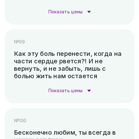
Гравировка (САУНО, Ударный
3 300
Показать цены
станок)
₽
Стоимость гравировки:
Пескоструй (без покраски)
4 500 ₽
№99
Гравировка (лазер)
1 000 ₽
Скарпель (рубленные буквы)
42 420 ₽
Как эту боль перенести, когда на
части сердце рвется?! И не
Гравировка (САУНО, Ударный
3 300
вернуть, и не забыть, лишь с
станок)
₽
болью жить нам остается
Пескоструй (без покраски)
4 500 ₽
Показать цены
Скарпель (рубленные буквы)
8 400 ₽
Стоимость гравировки:
№100
Гравировка (лазер)
1 000 ₽
Бесконечно любим, ты всегда в