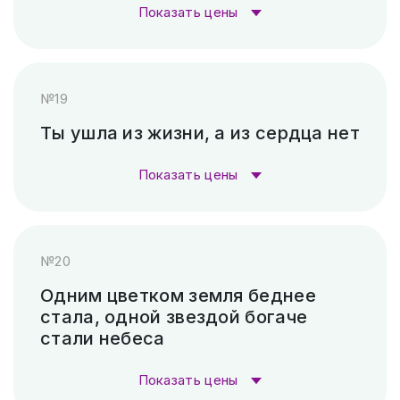
Пескоструй (без покраски)
4 500 ₽
Показать цены
Скарпель (рубленные буквы)
5 880 ₽
Стоимость гравировки:
№19
Гравировка (лазер)
1 000 ₽
Ты ушла из жизни, а из сердца нет
Гравировка (САУНО, Ударный
3 300
Показать цены
станок)
₽
Стоимость гравировки:
Пескоструй (без покраски)
4 500 ₽
№20
Гравировка (лазер)
1 000 ₽
Скарпель (рубленные буквы)
37 800 ₽
Одним цветком земля беднее
стала, одной звездой богаче
Гравировка (САУНО, Ударный
3 300
стали небеса
станок)
₽
Показать цены
Пескоструй (без покраски)
4 500 ₽