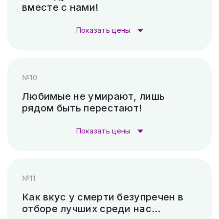
вместе с нами!
Гравировка (САУНО, Ударный
3 300
станок)
₽
Показать цены
Пескоструй (без покраски)
4 500 ₽
Стоимость гравировки:
№10
Скарпель (рубленные буквы)
8 400 ₽
Гравировка (лазер)
1 000 ₽
Любимые не умирают, лишь
рядом быть перестают!
Гравировка (САУНО, Ударный
3 300
станок)
₽
Показать цены
Пескоструй (без покраски)
4 500 ₽
Стоимость гравировки:
№11
Скарпель (рубленные буквы)
14 280 ₽
Гравировка (лазер)
1 000 ₽
Как вкус у смерти безупречен в
отборе лучших среди нас…
Гравировка (САУНО, Ударный
3 300