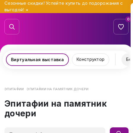
Сезонные скидки! Успейте купить до подорожания с
выгодой!
×
0
Конструктор
Бо
Виртуальная выставка
ЭПИТАФИИ
ЭПИТАФИИ НА ПАМЯТНИК ДОЧЕРИ
Эпитафии на памятник
дочери