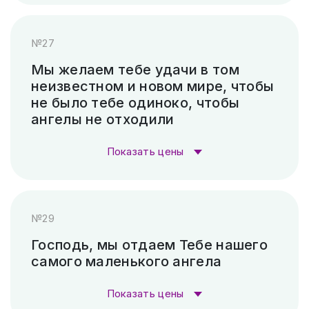
Стоимость гравировки:
Пескоструй (без покраски)
4 500 ₽
№27
Гравировка (лазер)
1 000 ₽
Скарпель (рубленные буквы)
42 420 ₽
Мы желаем тебе удачи в том
неизвестном и новом мире, чтобы
Гравировка (САУНО, Ударный
3 300
не было тебе одиноко, чтобы
станок)
₽
ангелы не отходили
Пескоструй (без покраски)
4 500 ₽
Показать цены
Скарпель (рубленные буквы)
12 180 ₽
Стоимость гравировки:
№29
Гравировка (лазер)
1 000 ₽
Господь, мы отдаем Тебе нашего
самого маленького ангела
Гравировка (САУНО, Ударный
3 300
станок)
₽
Показать цены