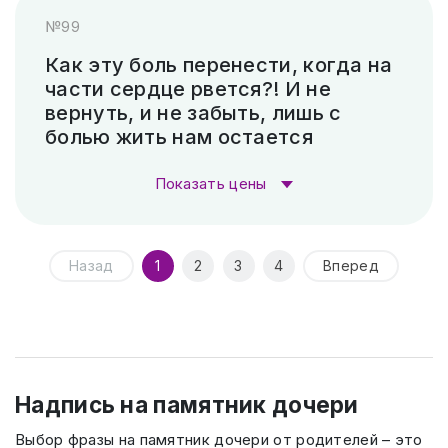
№99
Гравировка (лазер)
1 000 ₽
Скарпель (рубленные буквы)
34 860 ₽
Как эту боль перенести, когда на
части сердце рвется?! И не
Гравировка (САУНО, Ударный
3 300
вернуть, и не забыть, лишь с
станок)
₽
болью жить нам остается
Пескоструй (без покраски)
4 500 ₽
Показать цены
Скарпель (рубленные буквы)
8 400 ₽
Стоимость гравировки:
Назад
1
2
3
4
Вперед
Гравировка (лазер)
1 000 ₽
Гравировка (САУНО, Ударный
3 300
станок)
₽
Надпись на памятник дочери
Пескоструй (без покраски)
4 500 ₽
Выбор фразы на памятник дочери от родителей – это