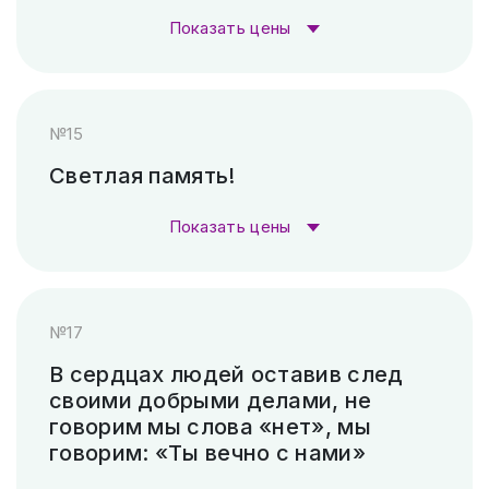
станок)
₽
Показать цены
Пескоструй (без покраски)
4 500 ₽
Стоимость гравировки:
№15
Скарпель (рубленные буквы)
16 800 ₽
Гравировка (лазер)
1 000 ₽
Светлая память!
Гравировка (САУНО, Ударный
3 300
Показать цены
станок)
₽
Стоимость гравировки:
Пескоструй (без покраски)
4 500 ₽
№17
Гравировка (лазер)
1 000 ₽
Скарпель (рубленные буквы)
19 320 ₽
В сердцах людей оставив след
своими добрыми делами, не
Гравировка (САУНО, Ударный
3 300
говорим мы слова «нет», мы
станок)
₽
говорим: «Ты вечно с нами»