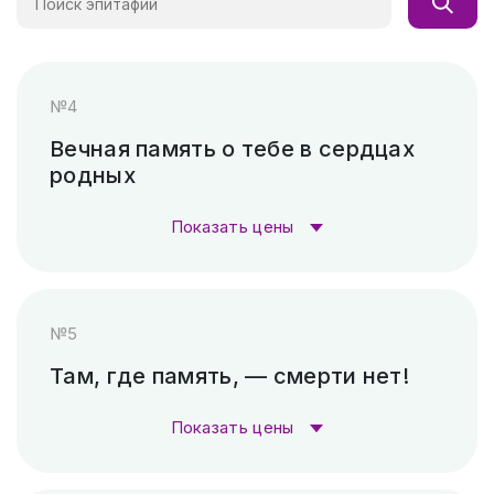
№4
Вечная память о тебе в сердцах
родных
Показать цены
Стоимость гравировки:
№5
Гравировка (лазер)
1 000 ₽
Там, где память, — смерти нет!
Гравировка (САУНО, Ударный
3 300
Показать цены
станок)
₽
Стоимость гравировки: