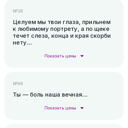
№38
Скарпель (рубленные буквы)
18 060 ₽
Гравировка (лазер)
1 000 ₽
Целуем мы твои глаза, прильнем
к любимому портрету, а по щеке
Гравировка (САУНО, Ударный
3 300
течет слеза, конца и края скорби
станок)
₽
нету…
Пескоструй (без покраски)
4 500 ₽
Показать цены
Скарпель (рубленные буквы)
20 160 ₽
Стоимость гравировки:
№98
Гравировка (лазер)
1 000 ₽
Ты — боль наша вечная...
Гравировка (САУНО, Ударный
3 300
Показать цены
станок)
₽
Стоимость гравировки:
Пескоструй (без покраски)
4 500 ₽