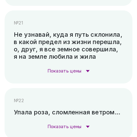
Стоимость гравировки:
Скарпель (рубленные буквы)
10 920 ₽
№21
Гравировка (лазер)
1 000 ₽
Не узнавай, куда я путь склонила,
в какой предел из жизни перешла,
Гравировка (САУНО, Ударный
3 300
о, друг, я все земное совершила,
станок)
₽
я на земле любила и жила
Пескоструй (без покраски)
4 500 ₽
Показать цены
Скарпель (рубленные буквы)
24 360 ₽
Стоимость гравировки:
№22
Гравировка (лазер)
1 000 ₽
Упала роза, сломленная ветром...
Гравировка (САУНО, Ударный
3 300
Показать цены
станок)
₽