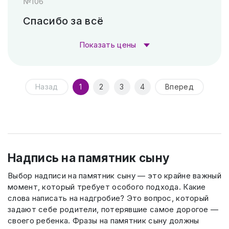
№106
Гравировка (лазер)
1 000 ₽
Скарпель (рубленные буквы)
5 880 ₽
Спасибо за всё
Гравировка (САУНО, Ударный
3 300
Показать цены
станок)
₽
Стоимость гравировки:
Пескоструй (без покраски)
4 500 ₽
Назад
1
2
3
4
Вперед
Гравировка (лазер)
1 000 ₽
Скарпель (рубленные буквы)
10 500 ₽
Гравировка (САУНО, Ударный
3 300
станок)
₽
Надпись на памятник сыну
Пескоструй (без покраски)
4 500 ₽
Выбор надписи на памятник сыну — это крайне важный
момент, который требует особого подхода. Какие
слова написать на надгробие? Это вопрос, который
Скарпель (рубленные буквы)
5 040 ₽
задают себе родители, потерявшие самое дорогое —
своего ребенка. Фразы на памятник сыну должны