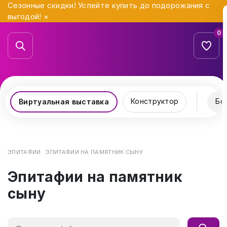
Сезонные скидки! Успейте купить до подорожания с
выгодой!
×
0
Конструктор
Бо
Виртуальная выставка
ЭПИТАФИИ
ЭПИТАФИИ НА ПАМЯТНИК СЫНУ
Эпитафии на памятник
сыну