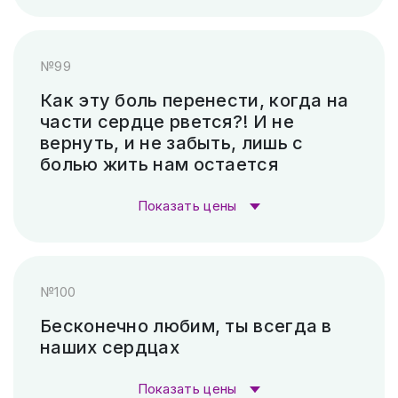
Стоимость гравировки:
Пескоструй (без покраски)
4 500 ₽
№99
Гравировка (лазер)
1 000 ₽
Скарпель (рубленные буквы)
34 860 ₽
Как эту боль перенести, когда на
части сердце рвется?! И не
Гравировка (САУНО, Ударный
3 300
вернуть, и не забыть, лишь с
станок)
₽
болью жить нам остается
Пескоструй (без покраски)
4 500 ₽
Показать цены
Скарпель (рубленные буквы)
8 400 ₽
Стоимость гравировки:
№100
Гравировка (лазер)
1 000 ₽
Бесконечно любим, ты всегда в
наших сердцах
Гравировка (САУНО, Ударный
3 300
станок)
₽
Показать цены