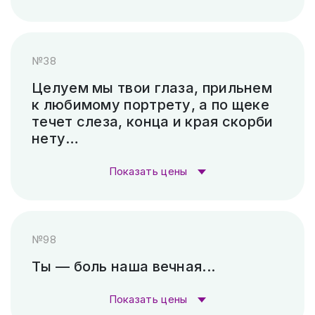
Пескоструй (без покраски)
4 500 ₽
Стоимость гравировки:
№38
Скарпель (рубленные буквы)
18 060 ₽
Гравировка (лазер)
1 000 ₽
Целуем мы твои глаза, прильнем
к любимому портрету, а по щеке
Гравировка (САУНО, Ударный
3 300
течет слеза, конца и края скорби
станок)
₽
нету…
Пескоструй (без покраски)
4 500 ₽
Показать цены
Скарпель (рубленные буквы)
20 160 ₽
Стоимость гравировки:
№98
Гравировка (лазер)
1 000 ₽
Ты — боль наша вечная...
Гравировка (САУНО, Ударный
3 300
Показать цены
станок)
₽