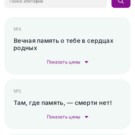
№4
Вечная память о тебе в сердцах
родных
Показать цены
Стоимость гравировки:
№5
Гравировка (лазер)
1 000 ₽
Там, где память, — смерти нет!
Гравировка (САУНО, Ударный
3 300
Показать цены
станок)
₽
Стоимость гравировки: