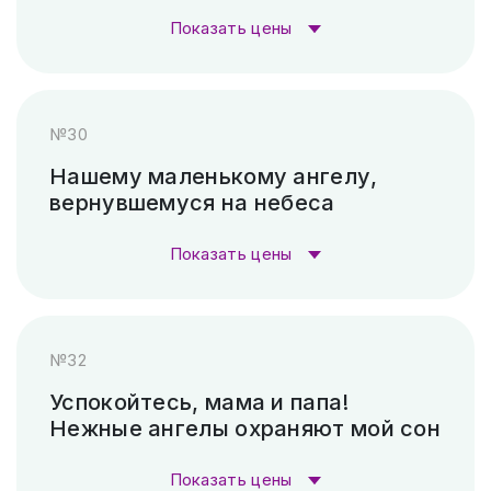
станок)
₽
Показать цены
Пескоструй (без покраски)
4 500 ₽
Стоимость гравировки:
№30
Скарпель (рубленные буквы)
36 540 ₽
Гравировка (лазер)
1 000 ₽
Нашему маленькому ангелу,
вернувшемуся на небеса
Гравировка (САУНО, Ударный
3 300
станок)
₽
Показать цены
Пескоструй (без покраски)
4 500 ₽
Стоимость гравировки:
№32
Скарпель (рубленные буквы)
20 160 ₽
Гравировка (лазер)
1 000 ₽
Успокойтесь, мама и папа!
Нежные ангелы охраняют мой сон
Гравировка (САУНО, Ударный
3 300
станок)
₽
Показать цены