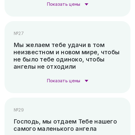
Пескоструй (без покраски)
4 500 ₽
Показать цены
Скарпель (рубленные буквы)
5 880 ₽
Стоимость гравировки:
№27
Гравировка (лазер)
1 000 ₽
Мы желаем тебе удачи в том
неизвестном и новом мире, чтобы
Гравировка (САУНО, Ударный
3 300
не было тебе одиноко, чтобы
станок)
₽
ангелы не отходили
Пескоструй (без покраски)
4 500 ₽
Показать цены
Скарпель (рубленные буквы)
37 800 ₽
Стоимость гравировки:
№29
Гравировка (лазер)
1 000 ₽
Господь, мы отдаем Тебе нашего
самого маленького ангела
Гравировка (САУНО, Ударный
3 300