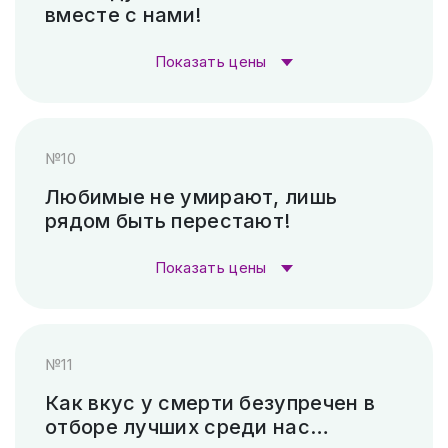
вместе с нами!
Гравировка (САУНО, Ударный
3 300
станок)
₽
Показать цены
Пескоструй (без покраски)
4 500 ₽
Стоимость гравировки:
№10
Скарпель (рубленные буквы)
8 400 ₽
Гравировка (лазер)
1 000 ₽
Любимые не умирают, лишь
рядом быть перестают!
Гравировка (САУНО, Ударный
3 300
станок)
₽
Показать цены
Пескоструй (без покраски)
4 500 ₽
Стоимость гравировки:
№11
Скарпель (рубленные буквы)
14 280 ₽
Гравировка (лазер)
1 000 ₽
Как вкус у смерти безупречен в
отборе лучших среди нас…
Гравировка (САУНО, Ударный
3 300