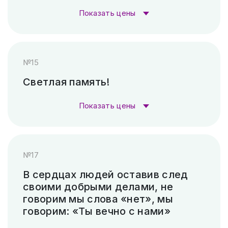
станок)
₽
Показать цены
Пескоструй (без покраски)
4 500 ₽
Стоимость гравировки:
№15
Скарпель (рубленные буквы)
16 800 ₽
Гравировка (лазер)
1 000 ₽
Светлая память!
Гравировка (САУНО, Ударный
3 300
Показать цены
станок)
₽
Стоимость гравировки:
Пескоструй (без покраски)
4 500 ₽
№17
Гравировка (лазер)
1 000 ₽
Скарпель (рубленные буквы)
19 320 ₽
В сердцах людей оставив след
своими добрыми делами, не
Гравировка (САУНО, Ударный
3 300
говорим мы слова «нет», мы
станок)
₽
говорим: «Ты вечно с нами»