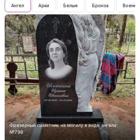
Ангел
Арки
Белые
Бронза
Военны
Фрезерный памятник на могилу в виде ангела
№798