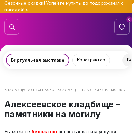
Сезонные скидки! Успейте купить до подорожания с
выгодой!
×
0
Конструктор
Бо
Виртуальная выставка
КЛАДБИЩА
АЛЕКСЕЕВСКОЕ КЛАДБИЩЕ – ПАМЯТНИКИ НА МОГИЛУ
Алексеевское кладбище –
памятники на могилу
Вы можете
бесплатно
воспользоваться услугой