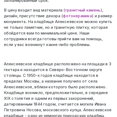
запланированный срок.
В цену входит вид материала (
гранитный камень
),
дизайн, присутствие декора (
фотокерамика
) и размер
монумента. На кладбище Алексеевское можно купить
не только памятник, но и гранитную плитку, которая
обойдется вам по минимальной цене. Наши
сотрудники всегда готовы прийти вам на помощь,
если у вас возникнут какие-либо проблемы.
Алексеевское кладбище расположено на площади в 3
гектара и находится в Северо-Восточном округе
столицы. С 1950-х годов кладбище находится в
пределах Москвы, а название получило от села
Алексеевское, вблизи которого было расположено.
Кладбище возникло, предположительно, в середине
XIX столетия и одним из первых захоронений,
датированным 1844 годом, считается могила Ивана
Петровича Носова, московского купца. Алексеевское
кладбище - одно из немногих приходских кладбищ,