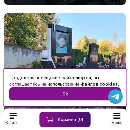
Продолжая посещение сайта
nisp.ru
, вы
соглашаетесь
на использование
файлов cookies
.
Ok
Мемориальный комплекс ребенку. Составная
стела, керамика с двойной нишей, скульптура из
Корзина (
0
)
акрила. № 702
Каталог
Меню