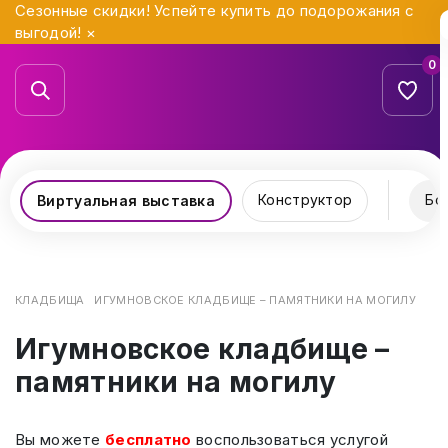
Сезонные скидки! Успейте купить до подорожания с
выгодой!
×
0
Конструктор
Бо
Виртуальная выставка
КЛАДБИЩА
ИГУМНОВСКОЕ КЛАДБИЩЕ – ПАМЯТНИКИ НА МОГИЛУ
Игумновское кладбище –
памятники на могилу
Вы можете
бесплатно
воспользоваться услугой