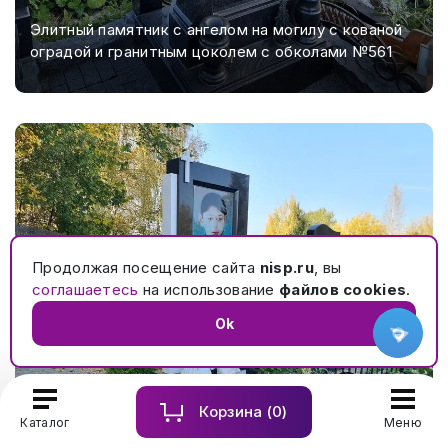
Элитный памятник с ангелом на могилу с кованой
оградой и гранитным цоколем с обколами №561
Продолжая посещение сайта
nisp.ru
, вы
соглашаетесь
на использование
файлов cookies
.
Ok
Корзина (
0
)
Каталог
Меню