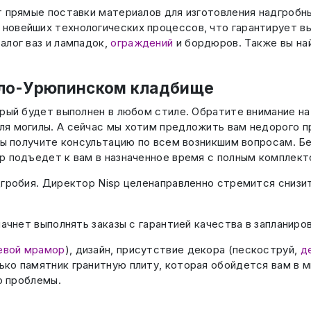
 прямые поставки материалов для изготовления надгробны
новейших технологических процессов, что гарантирует вы
алог ваз и лампадок,
ограждений
и бордюров. Также вы най
оло-Урюпинском кладбище
орый будет выполнен в любом стиле. Обратите внимание н
ля могилы. А сейчас мы хотим предложить вам недорого п
 Вы получите консультацию по всем возникшим вопросам. 
p подъедет к вам в назначенное время с полным комплект
дгробия. Директор Nisp целенаправленно стремится снизи
ачнет выполнять заказы с гарантией качества в запланиро
евой мрамор
), дизайн, присутствие декора (пескоструй,
д
ко памятник гранитную плиту, которая обойдется вам в м
о проблемы.