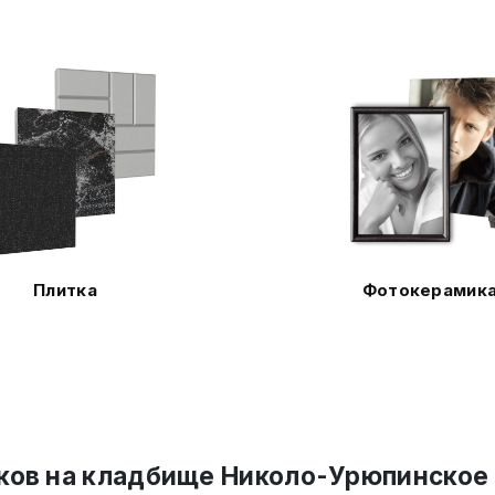
Плитка
Фотокерамик
ков на кладбище Николо-Урюпинское