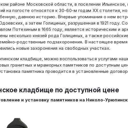
ом районе Московской области, в поселении Ильинское, в
ний на погосте относятся к 30-60-м годам XX столетия, н
бенную, давнюю историю. Впервые упоминания о нем встре
доевских, а затем Голициных, разрушенная в 1921 году. С
влом Потехиным в 1665 году, является историческим и а
ны несколько князей рода Голициных, а также российские
 семейно-родственные подзахоронения. В настоящее врем
вились новые захоронения на свободных участках.
юпинском кладбище, можно воспользоваться услугами нашей
товых гранитных и мраморных памятников по доступным цен
становка памятника проводится в установленные договоро
нское кладбище по доступной цене
товление и установку памятников на Николо-Урюпинс