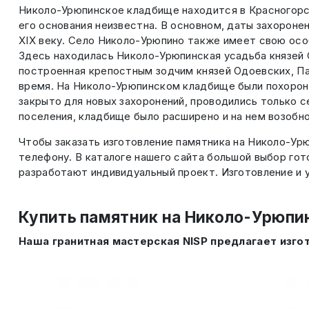
Николо-Урюпинское кладбище находится в Красногорск
его основания неизвестна. В основном, даты захороне
XIX веку. Село Николо-Урюпино также имеет свою осо
Здесь находилась Николо-Урюпинская усадьба князей О
построенная крепостным зодчим князей Одоевских, Па
время. На Николо-Урюпинском кладбище были похороне
закрыто для новых захоронений, проводились только
поселения, кладбище было расширено и на нем возобно
Чтобы заказать изготовление памятника на Николо-Ур
телефону. В каталоге нашего сайта большой выбор го
разработают индивидуальный проект. Изготовление и у
Купить памятник на Николо-Урюпи
Наша гранитная мастерская NISP предлагает изго