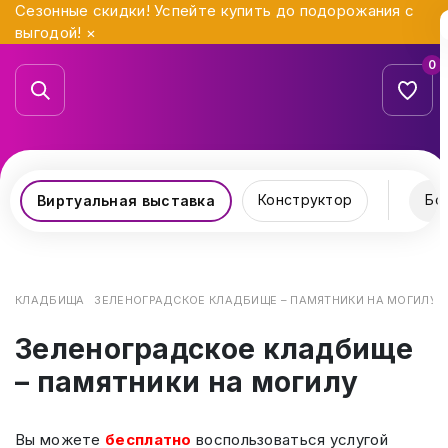
Сезонные скидки! Успейте купить до подорожания с
выгодой!
×
0
Конструктор
Бо
Виртуальная выставка
КЛАДБИЩА
ЗЕЛЕНОГРАДСКОЕ КЛАДБИЩЕ – ПАМЯТНИКИ НА МОГИЛУ
Зеленоградское кладбище
– памятники на могилу
Вы можете
бесплатно
воспользоваться услугой