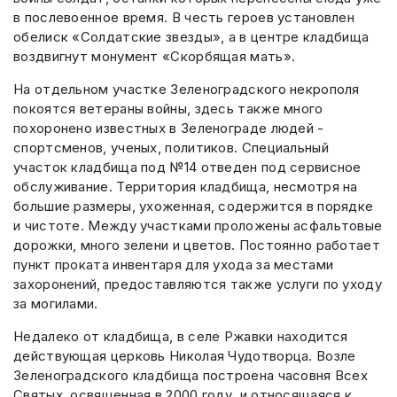
в послевоенное время. В честь героев установлен
обелиск «Солдатские звезды», а в центре кладбища
воздвигнут монумент «Скорбящая мать».
На отдельном участке Зеленоградского некрополя
покоятся ветераны войны, здесь также много
похоронено известных в Зеленограде людей -
спортсменов, ученых, политиков. Специальный
участок кладбища под №14 отведен под сервисное
обслуживание. Территория кладбища, несмотря на
большие размеры, ухоженная, содержится в порядке
и чистоте. Между участками проложены асфальтовые
дорожки, много зелени и цветов. Постоянно работает
пункт проката инвентаря для ухода за местами
захоронений, предоставляются также услуги по уходу
за могилами.
Недалеко от кладбища, в селе Ржавки находится
действующая церковь Николая Чудотворца. Возле
Зеленоградского кладбища построена часовня Всех
Святых, освященная в 2000 году, и относящаяся к