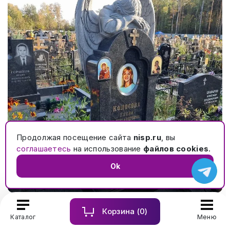
Продолжая посещение сайта
nisp.ru
, вы
соглашаетесь
на использование
файлов cookies
.
Элитный памятник с ангелом на могилу с кованой
Ok
оградой и гранитным цоколем с обколами №561
Корзина (
0
)
Каталог
Меню